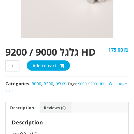
גלגל 9000 / 9200 HD
175.00
₪
גלגל
Add to cart
9000
/
גלגלים
,
9200
,
9000
Categories:
אקסטל
,
גלגל
,
,
HD
,
9200
,
9000
Tags:
9200
קליל
HD
quantity
Description
Reviews (0)
Description
גלגל למשקל HD